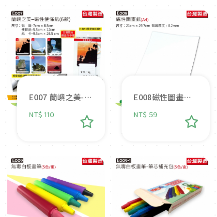
E007 蘭嶼之美-磁
E008磁性圖畫紙
性便條紙(共六款)
(A4)
NT$ 110
NT$ 59