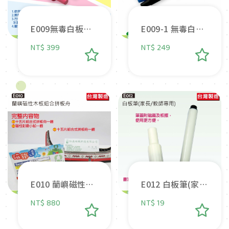
E009無毒白板畫
E009-1 無毒白板
筆 (5色/組)
畫筆-筆芯補充包
NT$ 399
NT$ 249
(5色/盒)
E010 蘭嶼磁性木
E012 白板筆(家
板組合拼板舟
長/教師專用)
NT$ 880
NT$ 19