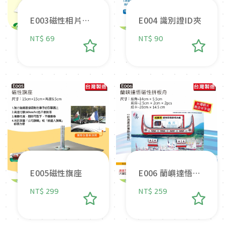
E003磁性相片紙
E004 識別證ID夾
(A4)
NT$ 69
NT$ 90
E005磁性旗座
E006 蘭嶼達悟磁
性拼板舟
NT$ 299
NT$ 259