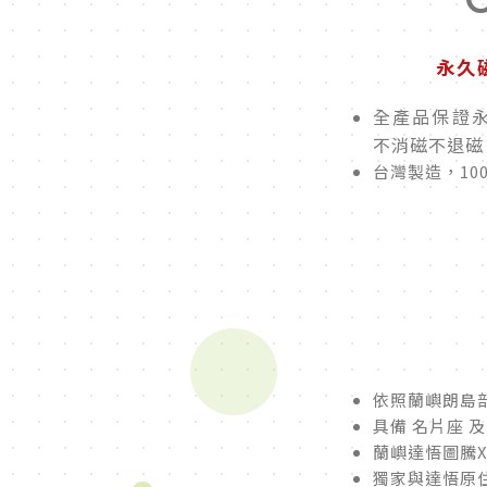
永久
全產品保證
不消磁不退磁
台灣製造，10
依照蘭嶼朗島
具備 名片座 
蘭嶼達悟圖騰
獨家與達悟原