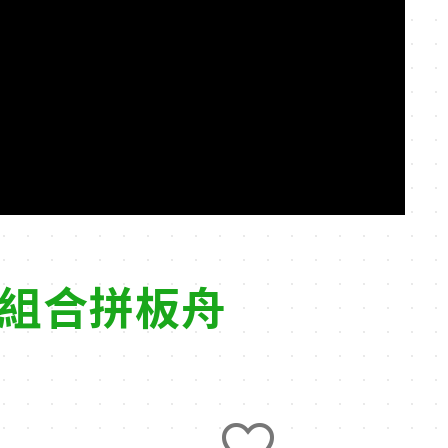
板組合拼板舟