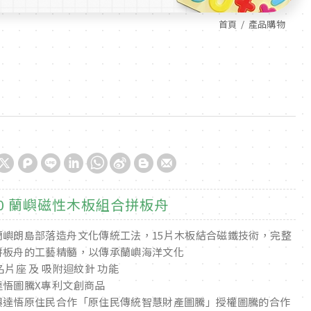
首頁
產品購物
10 蘭嶼磁性木板組合拼板舟
蘭嶼朗島部落造舟文化傳統工法，15片木板結合磁鐵技術，完整
拼板舟的工藝精髓，以傳承蘭嶼海洋文化
名片座 及 吸附迴紋針 功能
達悟圖騰X專利文創商品
與達悟原住民合作「原住民傳統智慧財產圖騰」授權圖騰的合作