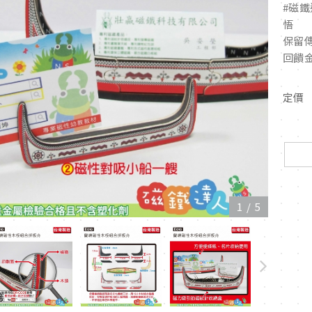
#磁鐵
悟
保留
回饋
定價
1
/
5