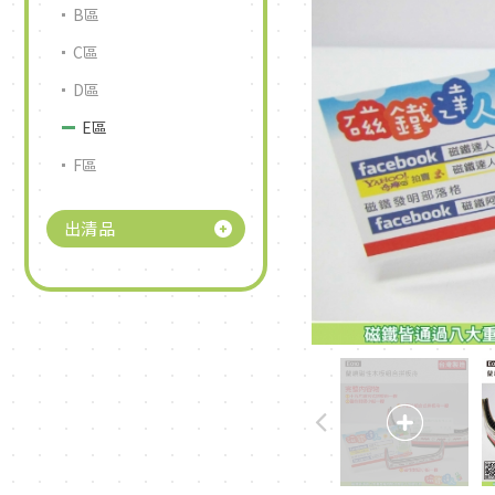
B區
C區
D區
E區
F區
出清品