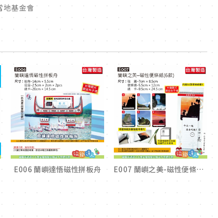
當地基金會
E006 蘭嶼達悟磁性拼板舟
E007 蘭嶼之美-磁性便條紙(共六款)