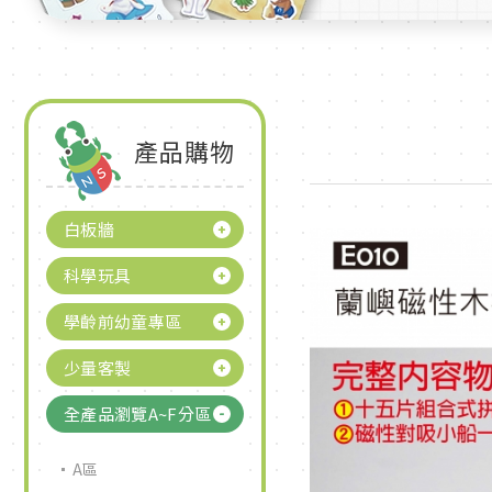
產品購物
白板牆
科學玩具
學齡前幼童專區
少量客製
全產品瀏覽A~F分區
A區