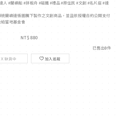
達人 #蘭嶼船 #拼板舟 #磁鐵 #禮品 #原住民 #文創 #名片座 #達
傳統蘭嶼達悟圖騰下製作之文創商品，並且依授權合約公開支付
金給當地基金會
NT$
880
已售出
0
件
缺貨中
加入追蹤