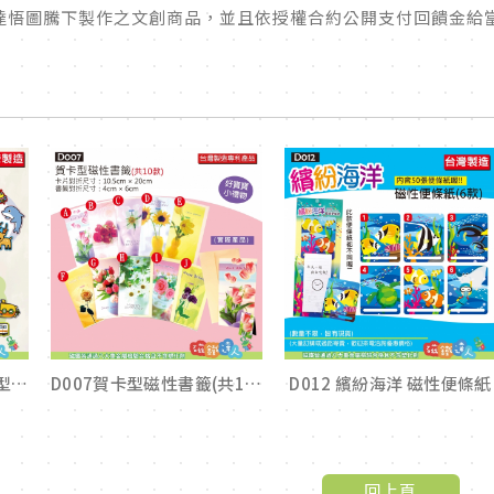
達悟圖騰下製作之文創商品，並且依授權合約公開支付回饋金給
D002 動物&交通工具造型磁鐵
D007賀卡型磁性書籤(共10款)
D012 繽紛海洋 磁性便條紙
回上頁