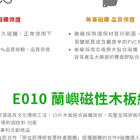
磁鐵保證
無毒磁鐵 品質保證
永久磁鐵，正常使用下
敝廠採用環保材質印刷面
易皺紙質或含戴奧辛的PVC
0%品管檢驗，品質保證
敝廠採用合格膠水貼合磁鐵
容易產生大腸菌的雙面膠貼合
E010 蘭嶼磁性木
部落造舟文化傳統工法，15片木板結合磁鐵技術，完整呈現拼板
及 吸附迴紋針 功能
X專利文創商品
住民合作「原住民傳統智慧財產圖騰」授權圖騰的合作#磁鐵達