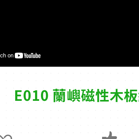
E010 蘭嶼磁性木