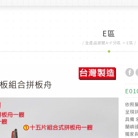
E區
全產品瀏覽A~F分區
E區
E0
依照
呈現
具備 
蘭嶼
獨家