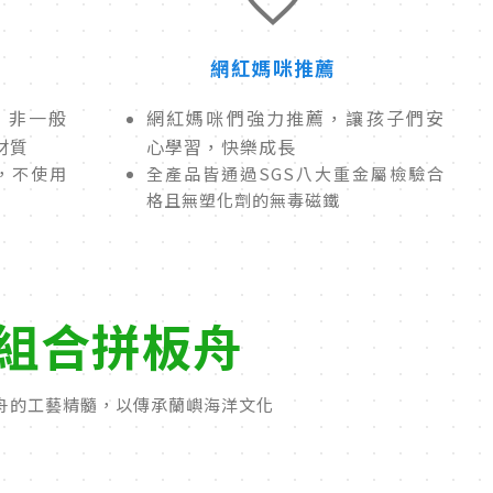
網紅媽咪推薦
，非一般
網紅媽咪們強力推薦，讓孩子們安
材質
心學習，快樂成長
，不使用
全產品皆通過SGS八大重金屬檢驗合
格且無塑化劑的無毒磁鐵
板組合拼板舟
舟的工藝精髓，以傳承蘭嶼海洋文化
人