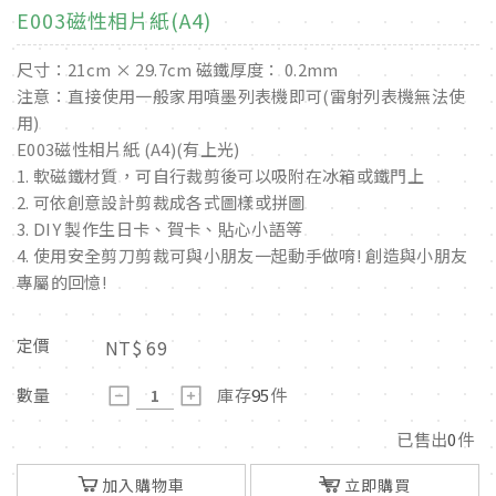
E003磁性相片紙(A4)
尺寸：21cm × 29.7cm 磁鐵厚度： 0.2mm
注意：直接使用一般家用噴墨列表機即可(雷射列表機無法使
用)
E003磁性相片紙 (A4)(有上光)
1. 軟磁鐵材質，可自行裁剪後可以吸附在冰箱或鐵門上
2. 可依創意設計剪裁成各式圖樣或拼圖
3. DIY 製作生日卡、賀卡、貼心小語等
4. 使用安全剪刀剪裁可與小朋友一起動手做唷! 創造與小朋友
專屬的回憶!
定價
NT$
69
數量
庫存
95
件
已售出
0
件
加入購物車
立即購買