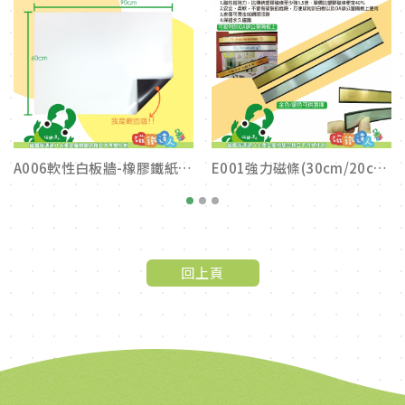
A006軟性白板牆-橡膠鐵紙白板
E001強力磁條(30cm/20cm ; 金色/銀色)
1
2
3
回上頁