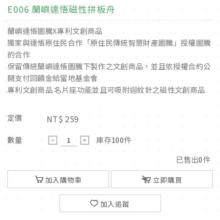
E006 蘭嶼達悟磁性拼板舟
蘭嶼達悟圖騰X專利文創商品
獨家與達悟原住民合作「原住民傳統智慧財產圖騰」授權圖騰
的合作
保留傳統蘭嶼達悟圖騰下製作之文創商品，並且依授權合約公
開支付回饋金給當地基金會
專利文創商品 名片座功能並且可吸附迴紋針之磁性文創商品
定價
NT$
259
數量
庫存
100
件
已售出
0
件
加入購物車
立即購買
加入追蹤