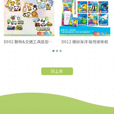
D002 動物&交通工具造型磁鐵
D012 繽紛海洋 磁性便條紙
1
2
3
回上頁