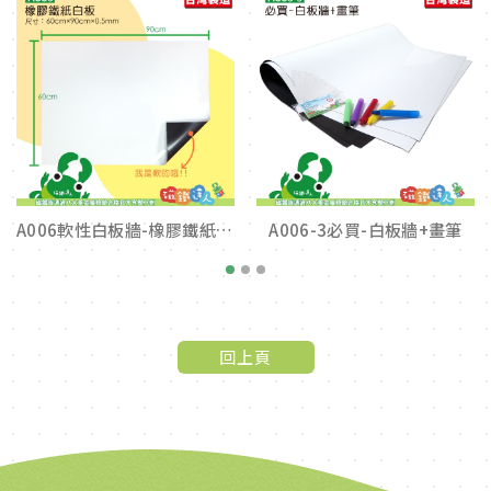
A006軟性白板牆-橡膠鐵紙白板
A006-3必買-白板牆+畫筆
1
2
3
回上頁