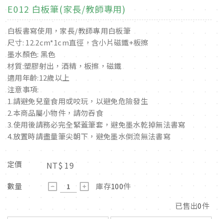
E012 白板筆(家長/教師專用)
白板書寫使用，家長/教師專用白板筆
尺寸: 12.2cm*1cm直徑，含小片磁鐵+板擦
墨水顏色: 黑色
材質:塑膠射出，酒精，板擦，磁鐵
適用年齡:12歲以上
注意事項:
1.請避免兒童食用或咬玩，以避免危險發生
2.本商品屬小物件，請勿吞食
3.使用後請務必完全緊蓋筆套，避免墨水乾掉無法書寫
4.放置時請盡量筆尖朝下，避免墨水倒流無法書寫
定價
NT$
19
數量
庫存
100
件
已售出
0
件