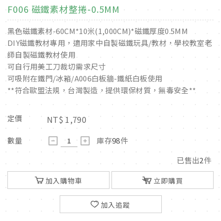
F006 磁鐵素材整捲-0.5MM
黑色磁鐵素材-60CM*10米(1,000CM)*磁鐵厚度0.5MM
DIY磁鐵教材專用，適用家中自製磁鐵玩具/教材，學校教室老
師自製磁鐵教材使用
可自行用美工刀裁切需求尺寸
可吸附在鐵門/冰箱/A006白板牆-鐵紙白板使用
**符合歐盟法規，台灣製造，提供環保材質，無毒安全**
定價
NT$
1,790
數量
庫存
98
件
已售出
2
件
加入購物車
立即購買
加入追蹤