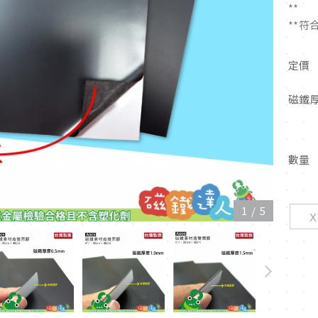
**
**
定價
磁鐵
數量
1
/
5