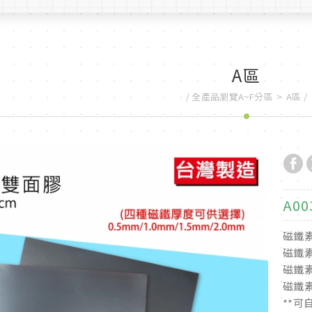
A區
全產品瀏覽A~F分區
A區
A0
磁鐵素
磁鐵素
磁鐵素
磁鐵素
**