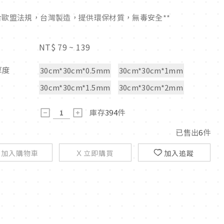
符合歐盟法規，台灣製造，提供環保材質，無毒安全**
NT$
79 ~ 139
厚度
30cm*30cm*0.5mm
30cm*30cm*1mm
30cm*30cm*1.5mm
30cm*30cm*2mm
庫存
394
件
已售出
6
件
加入購物車
立即購買
加入追蹤