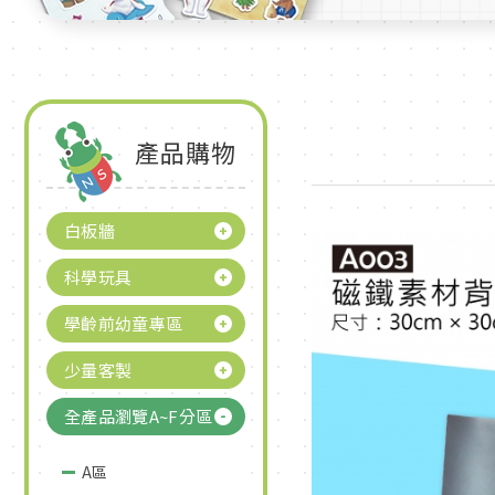
產品購物
白板牆
科學玩具
學齡前幼童專區
少量客製
全產品瀏覽A~F分區
A區