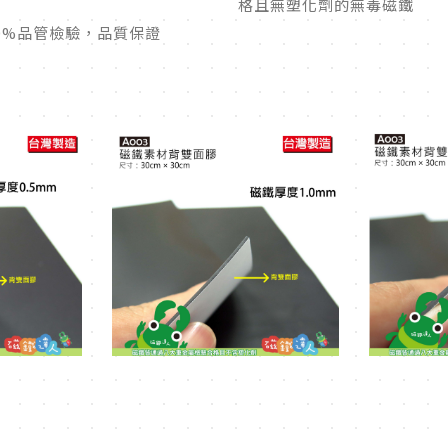
格且無塑化劑的無毒磁鐵
0%品管檢驗，品質保證