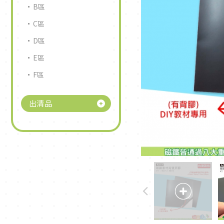
B區
C區
D區
E區
F區
出清品