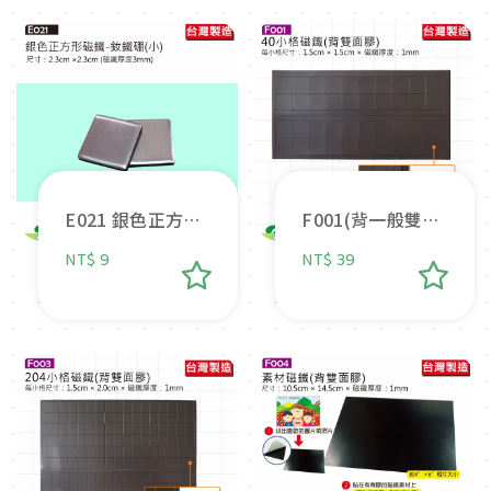
E021 銀色正方形
F001(背一般雙面
磁鐵
膠)40小格(每小格
NT$ 9
NT$ 39
1.5cm*1.5cm*1m
m)