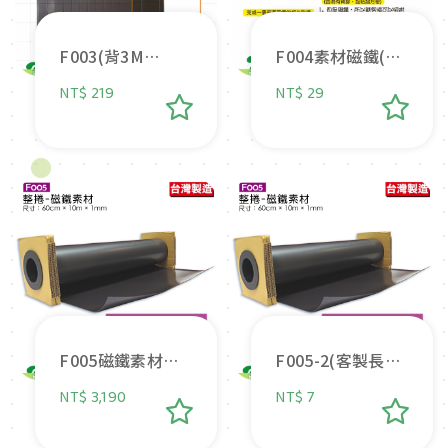
F003(背3M
F004素材磁鐵(背
膠)204小格
雙面膠)
NT$ 219
NT$ 29
10.5cm×14.5m
×1mm
F005磁鐵素材整
F005-2(客製長度)
捲-1.0MM
磁鐵素材-1.0MM
NT$ 3,190
NT$ 7