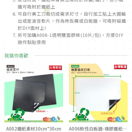
鐵可吸附於鐵紙上
可自行美工刀裁切成需求尺寸，自行加工貼上大圖輸
出或是波音軟片，作為佈告欄或白板牆，可吸附磁鐵
於DIY面材上!
另可加購A006-1透明雙面膠條(10片/包)，方便DIY
施作黏貼使用
我猜你喜歡
A002鐵紙素材30cm*30cm
A006軟性白板牆-橡膠鐵紙白板