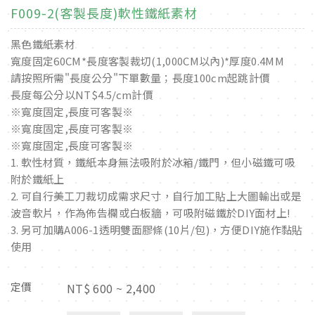
F009-2(客製長度)軟性鐵紙素材
黑色鐵紙素材
寬度固定60CM*長度客製裁切(1,000CM以內)*厚度0.4MM
請按照所需"長度公分"下單數量；長度100cm起跳計價
長度每公分以NT$4.5/cm計價
※寬度固定,長度可客製※
※寬度固定,長度可客製※
※寬度固定,長度可客製※
1. 軟性材質，鐵紙本身無法吸附於冰箱/鐵門，但小磁鐵可吸
附於鐵紙上
2. 可自行美工刀裁切成需求尺寸，自行加工貼上大圖輸出或是
波音軟片，作為佈告欄或白板牆，可吸附磁鐵於DIY面材上!
3. 另可加購A006-1透明雙面膠條(10片/包)，方便DIY施作黏貼
使用
定價
NT$
600 ~ 2,400