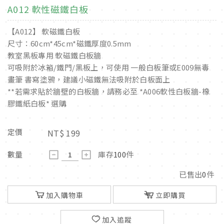
A012 軟性磁鐵白板
【A012】 軟磁鐵白板
尺寸：60cm*45cm*磁鐵厚度0.5mm
教室黑板專用 軟磁鐵白板牆
可吸附於冰箱/鐵門/黑板上，可使用 一般白板筆或E009無毒
畫筆 書寫塗鴉，建議小磁鐵無法吸附於白板面上
**若需求貼於牆壁的白板牆，請務必至 *A006軟性白板牆-橡
膠鐵紙白板* 選購
定價
NT$
199
數量
庫存
100
件
已售出
0
件
加入購物車
立即購買
加入追蹤