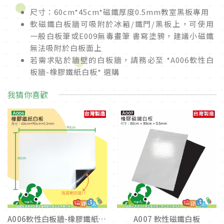
尺寸：60cm*45cm*磁鐵厚度0.5mm教室黑板專用
軟磁鐵白板牆可吸附於冰箱/鐵門/黑板上，可使用
一般白板筆或E009無毒畫筆 書寫塗鴉，建議小磁鐵
無法吸附於白板面上
若需求貼於牆壁的白板牆，請務必至 *A006軟性白
板牆-橡膠鐵紙白板* 選購
我猜你喜歡
A006軟性白板牆-橡膠鐵紙白板
A007 軟性磁鐵白板